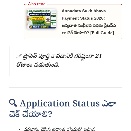
Annadata Sukhibhava
Payment Status 2026:
అన్నదాత సుఖీభవ పథకం స్టేటస్ఎ
లా చెక్ చేయాలి? [Full Guide]
✅
ప్రాసెస్ పూర్తి కావడానికి గరిష్టంగా 21
రోజులు పడుతుంది.
🔍 Application Status ఎలా
చెక్ చేయాలి?
దరఖాస్తు చేసిన తర్వాత రసీదులో ఇచ్చిన