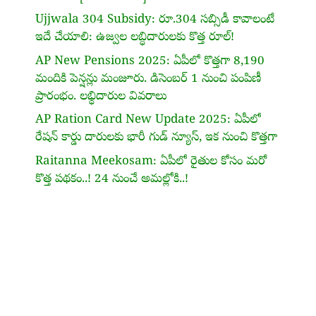
Ujjwala 304 Subsidy: రూ.304 సబ్సిడీ కావాలంటే
ఇదే చేయాలి: ఉజ్వల లబ్ధిదారులకు కొత్త రూల్!
AP New Pensions 2025: ఏపీలో కొత్తగా 8,190
మందికి పెన్షన్లు మంజూరు. డిసెంబర్ 1 నుంచి పంపిణీ
ప్రారంభం. లభ్ధిదారుల వివరాలు
AP Ration Card New Update 2025: ఏపీలో
రేషన్ కార్డు దారులకు భారీ గుడ్ న్యూస్, ఇక నుంచి కొత్తగా
Raitanna Meekosam: ఏపీలో రైతుల కోసం మరో
కొత్త పథకం..! 24 నుంచే అమల్లోకి..!