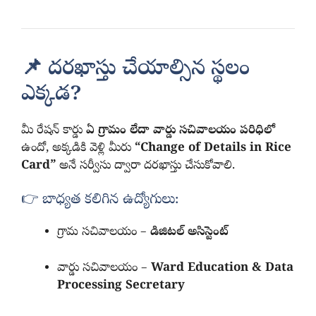
📌 దరఖాస్తు చేయాల్సిన స్థలం
ఎక్కడ?
మీ రేషన్ కార్డు
ఏ గ్రామం లేదా వార్డు సచివాలయం పరిధిలో
ఉందో, అక్కడికి వెళ్లి మీరు
“Change of Details in Rice
Card”
అనే సర్వీసు ద్వారా దరఖాస్తు చేసుకోవాలి.
👉 బాధ్యత కలిగిన ఉద్యోగులు:
గ్రామ సచివాలయం –
డిజిటల్ అసిస్టెంట్
వార్డు సచివాలయం –
Ward Education & Data
Processing Secretary