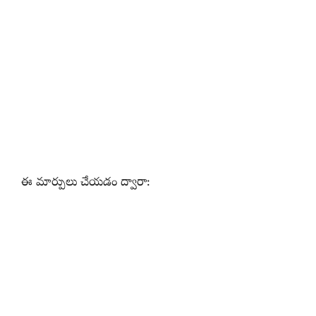
ఈ మార్పులు చేయడం ద్వారా: