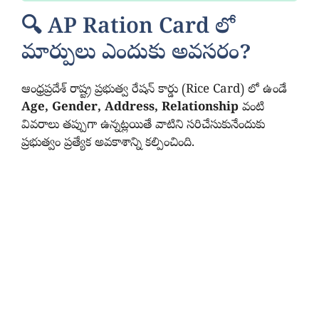
🔍 AP Ration Card లో
మార్పులు ఎందుకు అవసరం?
ఆంధ్రప్రదేశ్ రాష్ట్ర ప్రభుత్వ రేషన్ కార్డు (Rice Card) లో ఉండే
Age, Gender, Address, Relationship
వంటి
వివరాలు తప్పుగా ఉన్నట్లయితే వాటిని సరిచేసుకునేందుకు
ప్రభుత్వం ప్రత్యేక అవకాశాన్ని కల్పించింది.