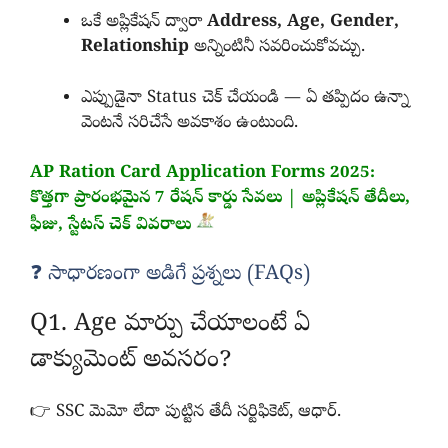
ఒకే అప్లికేషన్ ద్వారా
Address, Age, Gender,
Relationship
అన్నింటినీ సవరించుకోవచ్చు.
ఎప్పుడైనా Status చెక్ చేయండి — ఏ తప్పిదం ఉన్నా
వెంటనే సరిచేసే అవకాశం ఉంటుంది.
AP Ration Card Application Forms 2025:
కొత్తగా ప్రారంభమైన 7 రేషన్ కార్డు సేవలు | అప్లికేషన్ తేదీలు,
ఫీజు, స్టేటస్ చెక్ వివరాలు
❓ సాధారణంగా అడిగే ప్రశ్నలు (FAQs)
Q1. Age మార్పు చేయాలంటే ఏ
డాక్యుమెంట్ అవసరం?
👉 SSC మెమో లేదా పుట్టిన తేదీ సర్టిఫికెట్, ఆధార్.