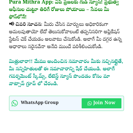
Pura Mithra App: ఏపీ ప్రజలకు గుడ్ న్యూస్! ప్రభుత్వ
ఆఫీసుల చుట్టూ తిరిగే రోజులు పోయాయి – సేవలు మీ
ఫోన్‌లోనే!
📢 చివరి సూచన
: మీరు చేసిన మార్పులు అధికారికంగా
అమలవుతాయో లేదో తెలుసుకోవాలంటే తప్పనిసరిగా అప్లికేషన్
స్టేటస్ చెక్ చేయడం అలవాటు చేసుకోండి. అలాగే మీ దగ్గర ఉన్న
ఆధారాలు సరైనవేనా అనేది ముందే పరిశీలించుకోండి.
మిత్రులారా!! మేము అందించిన సమాచారం మీకు నచ్చినట్లైతే,
మీ సన్నిహితులతో ఈ సమాచారాన్ని షేర్ చేయండి. అలాగే
గవర్నమెంట్ స్కీమ్స్, లేటెస్ట్ న్యూస్ పొందడం కోసం మా
వాట్సాప్ గ్రూప్ లో చేరండి.
Join Now
WhatsApp Group