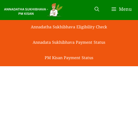
Skip
Menu
to
content
Annadatha Sukhibhava Eligibility Check
Annadata Sukhibhava Payment Status
PM Kisan Payment Status