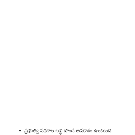
ప్రభుత్వ పథకాల లబ్ధి పొందే అవకాశం ఉంటుంది.