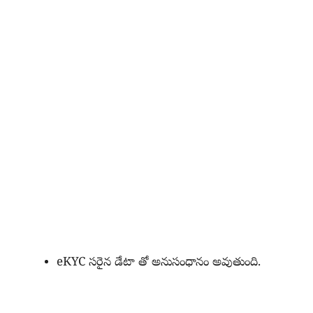
eKYC సరైన డేటా తో అనుసంధానం అవుతుంది.