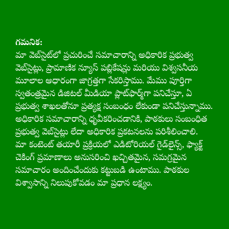
గమనిక:
మా వెబ్‌సైట్‌లో ప్రచురించే సమాచారాన్ని అధికారిక ప్రభుత్వ
వెబ్‌సైట్లు, ప్రామాణిక న్యూస్ పబ్లికేషన్లు మరియు విశ్వసనీయ
మూలాల ఆధారంగా జాగ్రత్తగా సేకరిస్తాము. మేము పూర్తిగా
స్వతంత్రమైన డిజిటల్ మీడియా ప్లాట్‌ఫార్మ్‌గా పనిచేస్తూ, ఏ
ప్రభుత్వ శాఖలతోనూ ప్రత్యక్ష సంబంధం లేకుండా పనిచేస్తున్నాము.
అధికారిక సమాచారాన్ని ధృవీకరించడానికి, పాఠకులు సంబంధిత
ప్రభుత్వ వెబ్‌సైట్లు లేదా అధికారిక ప్రకటనలను పరిశీలించాలి.
మా కంటెంట్‌ తయారీ ప్రక్రియలో ఎడిటోరియల్ గైడ్‌లైన్స్, ఫ్యాక్ట్
చెకింగ్ ప్రమాణాలు అనుసరించి ఖచ్చితమైన, సమగ్రమైన
సమాచారం అందించేందుకు కట్టుబడి ఉంటాము. పాఠకుల
విశ్వాసాన్ని నిలుపుకోవడం మా ప్రధాన లక్ష్యం.