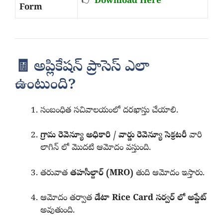
👉
Download Here
Form
🧾 అప్లికేషన్ ప్రాసెస్ ఎలా
ఉంటుంది?
సంబంధిత సచివాలయంలో దరఖాస్తు చేయాలి.
గ్రామ రెవెన్యూ అధికారి / వార్డు రెవెన్యూ సెక్రటరీ
వారి
లాగిన్ లో మొదటి ఆమోదం వస్తుంది.
తరువాత
తహసీల్దార్ (MRO)
తుది ఆమోదం ఇస్తారు.
ఆమోదం తర్వాత
డేటా Rice Card సర్వర్ లో అప్డేట్
అవుతుంది.