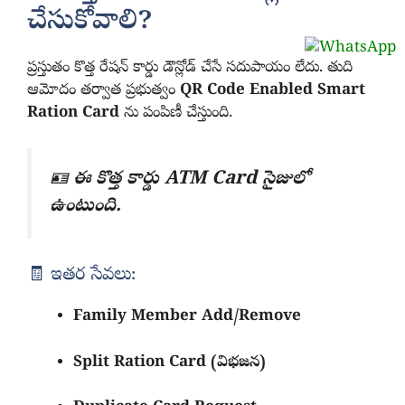
చేసుకోవాలి?
ప్రస్తుతం కొత్త రేషన్ కార్డు డౌన్లోడ్ చేసే సదుపాయం లేదు. తుది
ఆమోదం తర్వాత ప్రభుత్వం
QR Code Enabled Smart
Ration Card
ను పంపిణీ చేస్తుంది.
🪪
ఈ కొత్త కార్డు ATM Card సైజులో
ఉంటుంది.
🧾 ఇతర సేవలు:
Family Member Add/Remove
Split Ration Card (విభజన)