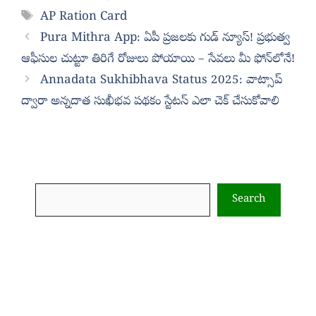
Tags
AP Ration Card
Pura Mithra App: ఏపీ ప్రజలకు గుడ్ న్యూస్! ప్రభుత్వ
ఆఫీసుల చుట్టూ తిరిగే రోజులు పోయాయి – సేవలు మీ ఫోన్‌లోనే!
Annadata Sukhibhava Status 2025: వాట్సాప్
ద్వారా అన్నదాత సుఖీభవ పథకం స్టేటస్‌ ఎలా చెక్ చేసుకోవాలి
Search
Search