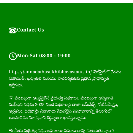
Contact Us
Mon-Sat 08:00 - 19:00
https://annadathasukhibhavastatus.in/ వెబ్‌సైట్‌లో మేము
నిజాయితీ, ఖచ్చితత మరియు పారదర్శకతకు ప్రధాన ప్రాధాన్యత
ఇస్తాము.
💡 ముఖ్యంగా ఆంధ్రప్రదేశ్ ప్రభుత్వ పథకాలు, ముఖ్యంగా అన్నదాత
సుఖీభవ పథకం 2025 వంటి పథకాలపై తాజా అప్‌డేట్స్, నోటిఫికేషన్లు,
అర్హతలు, దరఖాస్తు విధానాలు మొదలైన సమాచారాన్ని తెలుగులో
అందించడం మా ప్రధాన కర్తవ్యంగా భావిస్తున్నాము.
📢 మీరు ప్రభుత్వ పథకాలపై తాజా సమాచారాన్ని వెతుకుతున్నారా?