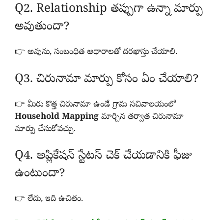
Q2. Relationship తప్పుగా ఉన్నా మార్పు
అవుతుందా?
👉 అవును, సంబంధిత ఆధారాలతో దరఖాస్తు చేయాలి.
Q3. చిరునామా మార్పు కోసం ఏం చేయాలి?
👉 మీరు కొత్త చిరునామా ఉండే గ్రామ సచివాలయంలో
Household Mapping
మార్చిన తర్వాత చిరునామా
మార్పు చేసుకోవచ్చు.
Q4. అప్లికేషన్ స్టేటస్ చెక్ చేయడానికి ఫీజు
ఉంటుందా?
👉 లేదు, ఇది ఉచితం.