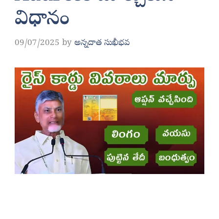
విధానం
09/07/2025
by
అన్నదాత సుఖీభవ