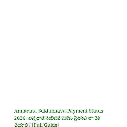
Annadata Sukhibhava Payment Status
2026: అన్నదాత సుఖీభవ పథకం స్టేటస్ఎ లా చెక్
చేయాలి? [Full Guide]