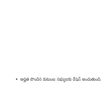
అర్హత పొందిన కుటుంబ సభ్యులకు రేషన్ అందుతుంది.