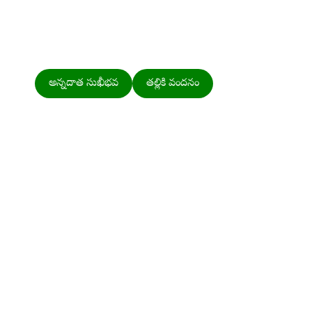
అన్నదాత సుఖీభవ
తల్లికి వందనం