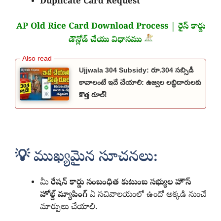
Duplicate Card Request
AP Old
Rice
Card Download Process |
రైస్
కార్డు
డౌన్లోడ్ చేయు విధానము
Ujjwala 304 Subsidy: రూ.304 సబ్సిడీ
కావాలంటే ఇదే చేయాలి: ఉజ్వల లబ్ధిదారులకు
కొత్త రూల్!
💡 ముఖ్యమైన సూచనలు:
మీ
రేషన్ కార్డు సంబంధిత కుటుంబ సభ్యుల హౌస్
హోల్డ్ మ్యాపింగ్
ఏ సచివాలయంలో ఉందో అక్కడి నుంచే
మార్పులు చేయాలి.