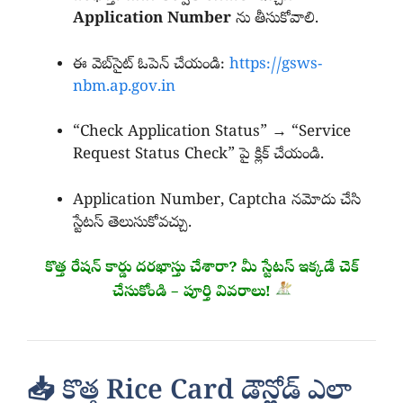
Application Number
ను తీసుకోవాలి.
ఈ వెబ్‌సైట్ ఓపెన్ చేయండి:
https://gsws-
nbm.ap.gov.in
“Check Application Status” → “Service
Request Status Check” పై క్లిక్ చేయండి.
Application Number, Captcha నమోదు చేసి
స్టేటస్ తెలుసుకోవచ్చు.
కొత్త రేషన్ కార్డు దరఖాస్తు చేశారా? మీ స్టేటస్ ఇక్కడే చెక్
చేసుకోండి – పూర్తి వివరాలు!
📥 కొత్త Rice Card డౌన్లోడ్ ఎలా