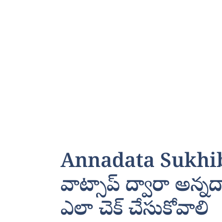
Annadata Sukhib
వాట్సాప్ ద్వారా అన్న
ఎలా చెక్ చేసుకోవాలి