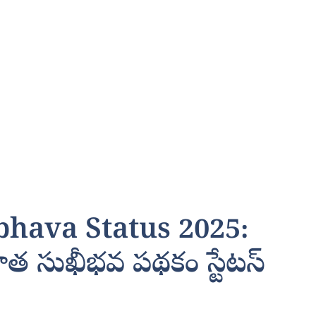
hava Status 2025:
దాత సుఖీభవ పథకం స్టేటస్‌