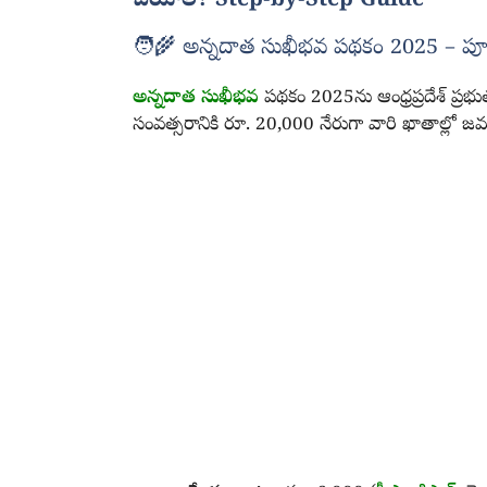
చేయాలి? Step-by-Step Guide
🧑‍🌾 అన్నదాత సుఖీభవ పథకం 2025 – పూర్
అన్నదాత సుఖీభవ
పథకం 2025ను ఆంధ్రప్రదేశ్ ప్రభుత
సంవత్సరానికి రూ. 20,000 నేరుగా వారి ఖాతాల్లో 