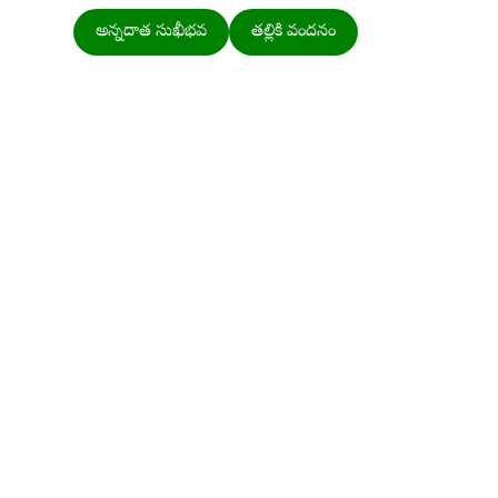
అన్నదాత సుఖీభవ
తల్లికి వందనం