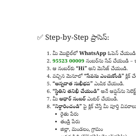
✅ Step-by-Step ప్రాసెస్:
మీ మొబైల్‌లో
WhatsApp
ఓపెన్ చేయండి
95523 00009
నంబర్‌ను సేవ్ చేయండి – 
ఆ నంబర్‌కు
“Hi”
అని మెసేజ్ చేయండి.
వచ్చిన మెనూలో
“సేవను ఎంచుకోండి”
క్లిక్
“అన్నదాత సుఖీభవ”
ఎంపిక చేయండి.
“స్థితిని తనిఖీ చేయండి”
అనే ఆప్షన్‌ను సెలెక్
మీ
ఆధార్ నంబర్
ఎంటర్ చేయండి.
“నిర్దారించండి”
పై క్లిక్ చేస్తే మీ పూర్తి వివరాలు
రైతు పేరు
తండ్రి పేరు
జిల్లా, మండలం, గ్రామం