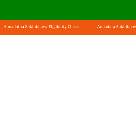
Annadatha Sukhibhava Eligibility Check
Annadata Sukhibhav