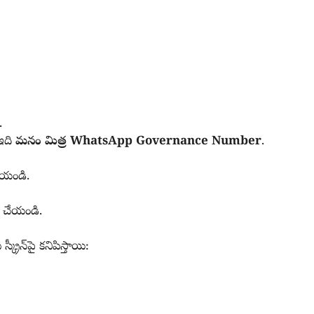
.
ఇది
మనం మిత్ర WhatsApp Governance Number
.
 చేయండి.
ట్ చేయండి.
 స్క్రీన్‌పై కనిపిస్తాయి: