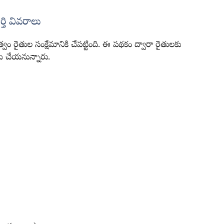
తి వివరాలు
్వం రైతుల సంక్షేమానికి చేపట్టింది. ఈ పథకం ద్వారా రైతులకు
జమ చేయనున్నారు.