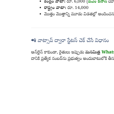
కేంద్రం వాటా:
రూ. 6,000 (
పీఎం కిసాన్
యోజ
రాష్ట్రం వాటా:
రూ. 14,000
మొత్తం మొత్తాన్ని మూడు విడతల్లో అందించను
📲 వాట్సాప్ ద్వారా స్టేటస్ చెక్ చేసే విధానం
ఆన్‌లైన్‌ కాకుండా, రైతులు ఇప్పుడు
మనమిత్ర
What
దానికి ప్రత్యేక నంబర్‌ను ప్రభుత్వం అందుబాటులోకి తీస