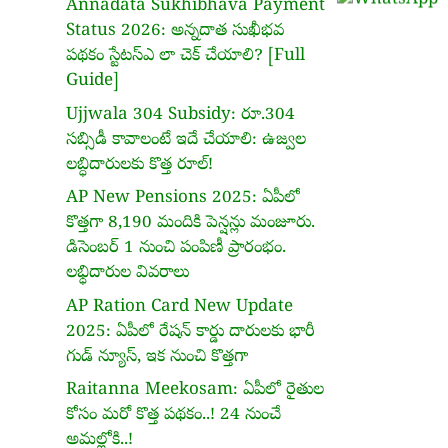
Annadata Sukhibhava Payment
Status 2026: అన్నదాత సుఖీభవ
పథకం స్టేటస్ఎ లా చెక్ చేయాలి? [Full
Guide]
Ujjwala 304 Subsidy: రూ.304
సబ్సిడీ కావాలంటే ఇదే చేయాలి: ఉజ్వల
లబ్ధిదారులకు కొత్త రూల్!
AP New Pensions 2025: ఏపీలో
కొత్తగా 8,190 మందికి పెన్షన్లు మంజూరు.
డిసెంబర్ 1 నుంచి పంపిణీ ప్రారంభం.
లభ్ధిదారుల వివరాలు
AP Ration Card New Update
2025: ఏపీలో రేషన్ కార్డు దారులకు భారీ
గుడ్ న్యూస్, ఇక నుంచి కొత్తగా
Raitanna Meekosam: ఏపీలో రైతుల
కోసం మరో కొత్త పథకం..! 24 నుంచే
అమల్లోకి..!