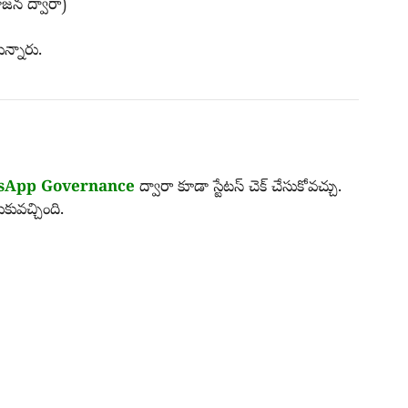
న ద్వారా)
న్నారు.
sApp Governance
ద్వారా కూడా స్టేటస్ చెక్ చేసుకోవచ్చు.
ుకువచ్చింది.