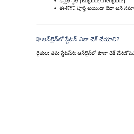
అర్హత స్థితి (Eligible/Ineligible)
ఈ-KYC పూర్తి అయిందా లేదా అనే సమ
🌐 ఆన్‌లైన్‌లో స్టేటస్ ఎలా చెక్ చేయాలి?
రైతులు తమ స్టేటస్‌ను ఆన్‌లైన్‌లో కూడా చెక్ చేసుకోవచ