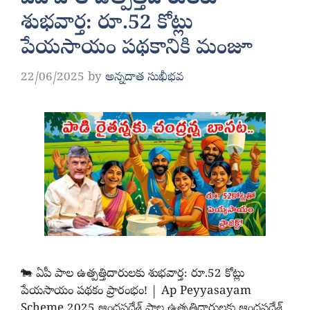
శుభవార్త: రూ.52 కోట్లు
పేయసాయం పథకానికి మంజూ
22/06/2025
by
అన్నదాత సుఖీభవ
🐄 ఏపీ పాల ఉత్పత్తిదారులకు శుభవార్త: రూ.52 కోట్లు
పేయసాయం పథకం ప్రారంభం! | Ap Peyyasayam
Scheme 2025 ఆంధ్రప్రదేశ్ పాల ఉత్పత్తిదారులకు ఆంధ్రప్రదేశ్