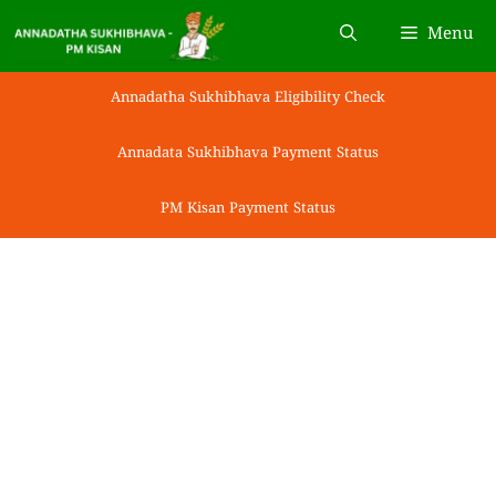
Skip
Menu
to
content
Annadatha Sukhibhava Eligibility Check
Annadata Sukhibhava Payment Status
PM Kisan Payment Status