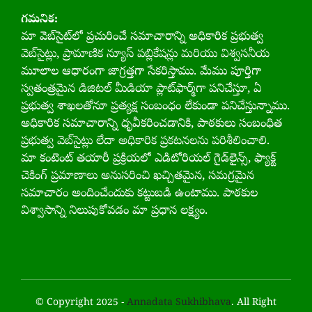
గమనిక:
మా వెబ్‌సైట్‌లో ప్రచురించే సమాచారాన్ని అధికారిక ప్రభుత్వ
వెబ్‌సైట్లు, ప్రామాణిక న్యూస్ పబ్లికేషన్లు మరియు విశ్వసనీయ
మూలాల ఆధారంగా జాగ్రత్తగా సేకరిస్తాము. మేము పూర్తిగా
స్వతంత్రమైన డిజిటల్ మీడియా ప్లాట్‌ఫార్మ్‌గా పనిచేస్తూ, ఏ
ప్రభుత్వ శాఖలతోనూ ప్రత్యక్ష సంబంధం లేకుండా పనిచేస్తున్నాము.
అధికారిక సమాచారాన్ని ధృవీకరించడానికి, పాఠకులు సంబంధిత
ప్రభుత్వ వెబ్‌సైట్లు లేదా అధికారిక ప్రకటనలను పరిశీలించాలి.
మా కంటెంట్‌ తయారీ ప్రక్రియలో ఎడిటోరియల్ గైడ్‌లైన్స్, ఫ్యాక్ట్
చెకింగ్ ప్రమాణాలు అనుసరించి ఖచ్చితమైన, సమగ్రమైన
సమాచారం అందించేందుకు కట్టుబడి ఉంటాము. పాఠకుల
విశ్వాసాన్ని నిలుపుకోవడం మా ప్రధాన లక్ష్యం.
© Copyright 2025 -
Annadata Sukhibhava
. All Right