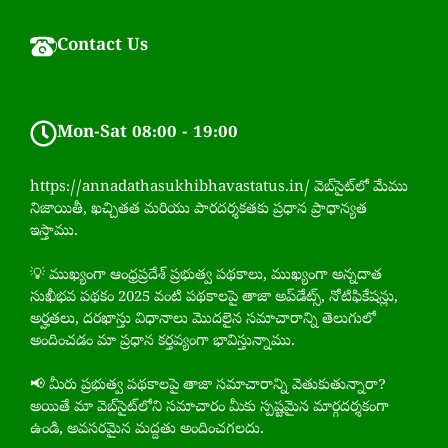
Contact Us
Mon-Sat 08:00 - 19:00
https://annadathasukhibhavastatus.in/ వెబ్‌సైట్‌లో మేము
నిజాయితీ, ఖచ్చితత మరియు పారదర్శకతకు ప్రధాన ప్రాధాన్యత
ఇస్తాము.
💡 ముఖ్యంగా ఆంధ్రప్రదేశ్ ప్రభుత్వ పథకాలు, ముఖ్యంగా అన్నదాత
సుఖీభవ పథకం 2025 వంటి పథకాలపై తాజా అప్‌డేట్స్, నోటిఫికేషన్లు,
అర్హతలు, దరఖాస్తు విధానాలు మొదలైన సమాచారాన్ని తెలుగులో
అందించడం మా ప్రధాన కర్తవ్యంగా భావిస్తున్నాము.
📢 మీరు ప్రభుత్వ పథకాలపై తాజా సమాచారాన్ని వెతుకుతున్నారా?
అయితే మా వెబ్‌సైట్‌లోని సమాచారం మీకు స్పష్టమైన మార్గదర్శకంగా
ఉండి, అవసరమైన మద్దతు అందించగలదు.