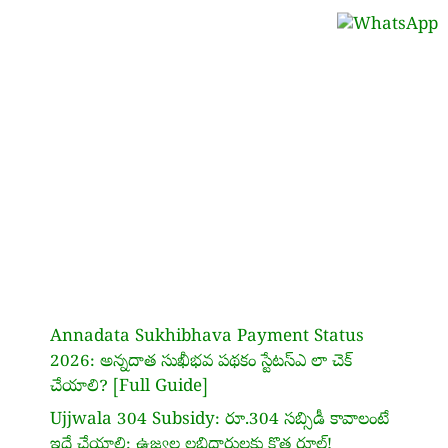
Annadata Sukhibhava Payment Status
2026: అన్నదాత సుఖీభవ పథకం స్టేటస్ఎ లా చెక్
చేయాలి? [Full Guide]
Ujjwala 304 Subsidy: రూ.304 సబ్సిడీ కావాలంటే
ఇదే చేయాలి: ఉజ్వల లబ్ధిదారులకు కొత్త రూల్!