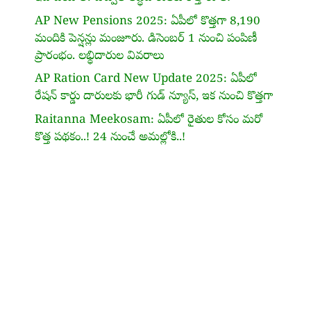
AP New Pensions 2025: ఏపీలో కొత్తగా 8,190
మందికి పెన్షన్లు మంజూరు. డిసెంబర్ 1 నుంచి పంపిణీ
ప్రారంభం. లభ్ధిదారుల వివరాలు
AP Ration Card New Update 2025: ఏపీలో
రేషన్ కార్డు దారులకు భారీ గుడ్ న్యూస్, ఇక నుంచి కొత్తగా
Raitanna Meekosam: ఏపీలో రైతుల కోసం మరో
కొత్త పథకం..! 24 నుంచే అమల్లోకి..!