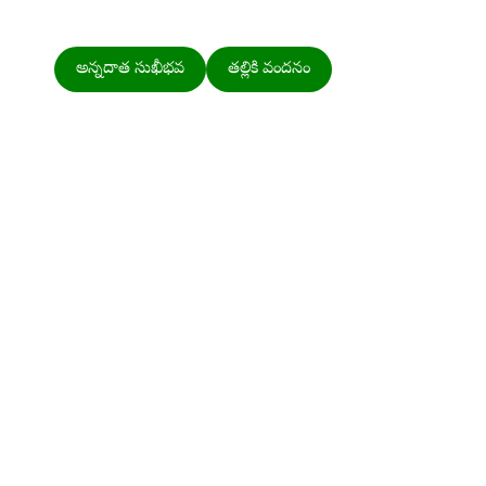
అన్నదాత సుఖీభవ
తల్లికి వందనం