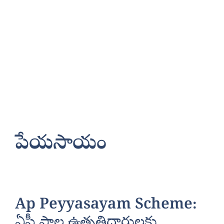
పేయసాయం
Ap Peyyasayam Scheme:
ఏపీ పాల ఉత్పత్తిదారులకు